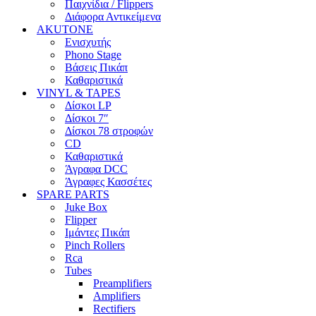
Παιχνίδια / Flippers
Διάφορα Αντικείμενα
AKUTONE
Ενισχυτής
Phono Stage
Βάσεις Πικάπ
Καθαριστικά
VINYL & TAPES
Δίσκοι LP
Δίσκοι 7″
Δίσκοι 78 στροφών
CD
Καθαριστικά
Άγραφα DCC
Άγραφες Κασσέτες
SPARE PARTS
Juke Box
Flipper
Ιμάντες Πικάπ
Pinch Rollers
Rca
Tubes
Preamplifiers
Amplifiers
Rectifiers