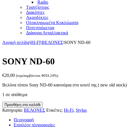
Radio
Τρανζίστορς
Διακόπτες
Ακροδέκτες
Ολοκληρωμένα Κυκλώματα
Ποτενσιόμετρα
Διάφορα Ανταλλακτικά
Αρχική σελίδα
\
HI-FI
\
ΒΕΛΟΝΕΣ
\
SONY ND-60
SONY ND-60
€
20,00
(περιλαμβάνεται ΦΠΑ 24%)
Βελόνα τύπου Sony ND-60 καινούρια στο κουτί της ( new old stock)
1 σε απόθεμα
SONY
Προσθήκη στο καλάθι
ND-
Κατηγορία:
ΒΕΛΟΝΕΣ
Ετικέτες:
Hi-Fi
,
Stylus
60
ποσότητα
Περιγραφή
Επιπλέον πληροφορίες