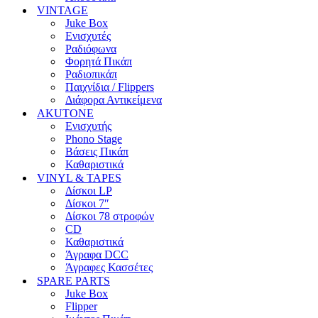
VINTAGE
Juke Box
Ενισχυτές
Ραδιόφωνα
Φορητά Πικάπ
Ραδιοπικάπ
Παιχνίδια / Flippers
Διάφορα Αντικείμενα
AKUTONE
Ενισχυτής
Phono Stage
Βάσεις Πικάπ
Καθαριστικά
VINYL & TAPES
Δίσκοι LP
Δίσκοι 7″
Δίσκοι 78 στροφών
CD
Καθαριστικά
Άγραφα DCC
Άγραφες Κασσέτες
SPARE PARTS
Juke Box
Flipper