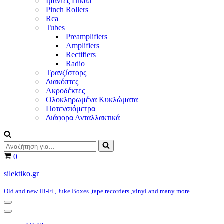
Ιμάντες Πικάπ
Pinch Rollers
Rca
Tubes
Preamplifiers
Amplifiers
Rectifiers
Radio
Τρανζίστορς
Διακόπτες
Ακροδέκτες
Ολοκληρωμένα Κυκλώματα
Ποτενσιόμετρα
Διάφορα Ανταλλακτικά
Αναζήτηση
για...
Καλάθι
0
silektiko.gr
Old and new Hi-Fi , Juke Boxes ,tape recorders ,vinyl and many more
Μενού
πλοήγησης
Μενού
πλοήγησης