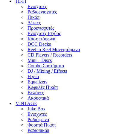
HI-FI
Ενισχυτές
Ραδιοενισχυτές
Πικάπ
Δέκτες
Προενισχυτές
Ενισχυτές Ισχύος
Κασσετόφωνα
DCC Decks
Reel to Reel Μαγνητόφωνα
CD Players / Recorders
Mini – Discs
Combo Συστήματα
DJ / Mixing / Effects
Ηχεία
Equalizers
Κεφαλές Πικάπ
Βελόνες
Ακουστικά
VINTAGE
Juke Box
Ενισχυτές
Ραδιόφωνα
Φορητά Πικάπ
Ραδιοπικάπ