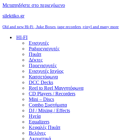
Μεταπηδήστε στο περιεχόμενο
silektiko.gr
Old and new Hi-Fi , Juke Boxes ,tape recorders ,vinyl and many more
HI-FI
Ενισχυτές
Ραδιοενισχυτές
Πικάπ
Δέκτες
Προενισχυτές
Ενισχυτές Ισχύος
Κασσετόφωνα
DCC Decks
Reel to Reel Μαγνητόφωνα
CD Players / Recorders
Mini – Discs
Combo Συστήματα
DJ / Mixing / Effects
Ηχεία
Equalizers
Κεφαλές Πικάπ
Βελόνες
Ακουστικά