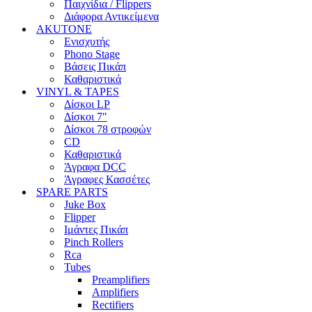
Παιχνίδια / Flippers
Διάφορα Αντικείμενα
AKUTONE
Ενισχυτής
Phono Stage
Βάσεις Πικάπ
Καθαριστικά
VINYL & TAPES
Δίσκοι LP
Δίσκοι 7″
Δίσκοι 78 στροφών
CD
Καθαριστικά
Άγραφα DCC
Άγραφες Κασσέτες
SPARE PARTS
Juke Box
Flipper
Ιμάντες Πικάπ
Pinch Rollers
Rca
Tubes
Preamplifiers
Amplifiers
Rectifiers