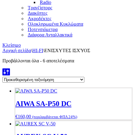
Radio
Τρανζίστορς
Διακόπτες
Ακροδέκτες
Ολοκληρωμένα Κυκλώματα
Ποτενσιόμετρα
Διάφορα Ανταλλακτικά
Κλείσιμο
Αρχική σελίδα
\
HI-FI
\
ΕΝΙΣΧΥΤΕΣ ΙΣΧΎΟΣ
Προβάλλονται όλα - 6 αποτελέσματα
AIWA SA-P50 DC
€
160,00
(περιλαμβάνεται ΦΠΑ 24%)