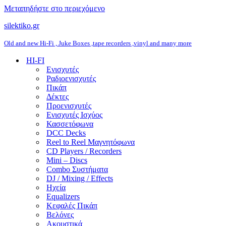
Μεταπηδήστε στο περιεχόμενο
silektiko.gr
Old and new Hi-Fi , Juke Boxes ,tape recorders ,vinyl and many more
HI-FI
Ενισχυτές
Ραδιοενισχυτές
Πικάπ
Δέκτες
Προενισχυτές
Ενισχυτές Ισχύος
Κασσετόφωνα
DCC Decks
Reel to Reel Μαγνητόφωνα
CD Players / Recorders
Mini – Discs
Combo Συστήματα
DJ / Mixing / Effects
Ηχεία
Equalizers
Κεφαλές Πικάπ
Βελόνες
Ακουστικά