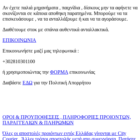
Αν έχετε παλιά μηχανήματα , παιχνίδια , δίσκους μην τα αφήνετε να
σκονίζονται σε κάποια αποθηκη παρατημένα. Μπορούμε να τα
επισκευάσουμε , να τα ανταλλάξουμε ή και να τα αγοράσουμε.
Διαθέτουμε στοκ με σπάνια αυθεντικά ανταλλακτικά.
ΕΠΙΚΟΙΝΩΝΙΑ
Επικοινωνήστε μαζί μας τηλεφωνικά :
+302810301100
ή χρησιμοποιώντας την
ΦΟΡΜΑ
επικοινωνίας
Διαβάστε
ΕΔΩ
για την Πολιτική Απορρήτου
ΟΡΟΙ & ΠΡΟΥΠΟΘΕΣΕΙΣ , ΠΛΗΡΟΦΟΡΙΕΣ ΠΡΟΙΟΝΤΩΝ,
ΠΑΡΑΓΓΕΛΙΩΝ & ΠΛΗΡΩΜΩΝ
Όλες οι αποστολές προιόντων εντός Ελλάδας γίνονται με City
Courier . Άλλοι τρόποι αποστολής μετά απο συνεννόηση. Πατήστε