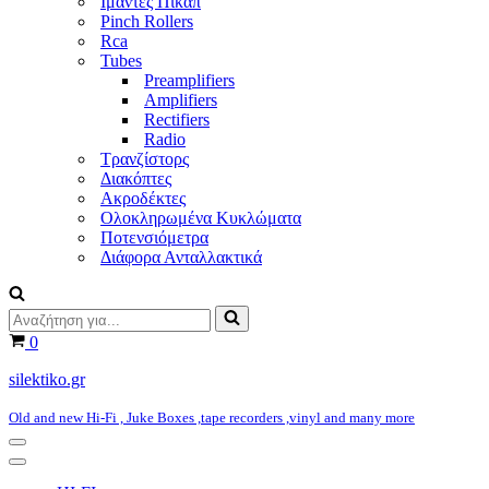
Ιμάντες Πικάπ
Pinch Rollers
Rca
Tubes
Preamplifiers
Amplifiers
Rectifiers
Radio
Τρανζίστορς
Διακόπτες
Ακροδέκτες
Ολοκληρωμένα Κυκλώματα
Ποτενσιόμετρα
Διάφορα Ανταλλακτικά
Αναζήτηση
για...
Καλάθι
0
silektiko.gr
Old and new Hi-Fi , Juke Boxes ,tape recorders ,vinyl and many more
Μενού
πλοήγησης
Μενού
πλοήγησης