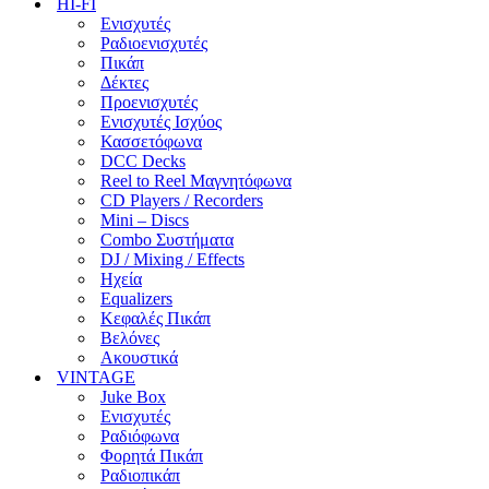
HI-FI
Ενισχυτές
Ραδιοενισχυτές
Πικάπ
Δέκτες
Προενισχυτές
Ενισχυτές Ισχύος
Κασσετόφωνα
DCC Decks
Reel to Reel Μαγνητόφωνα
CD Players / Recorders
Mini – Discs
Combo Συστήματα
DJ / Mixing / Effects
Ηχεία
Equalizers
Κεφαλές Πικάπ
Βελόνες
Ακουστικά
VINTAGE
Juke Box
Ενισχυτές
Ραδιόφωνα
Φορητά Πικάπ
Ραδιοπικάπ