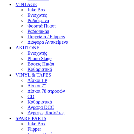
VINTAGE
Juke Box
Ενισχυτές
Ραδιόφωνα
Φορητά Πικάπ
Ραδιοπικάπ
Παιχνίδια / Flippers
Διάφορα Αντικείμενα
AKUTONE
Ενισχυτής
Phono Stage
Βάσεις Πικάπ
Καθαριστικά
VINYL & TAPES
Δίσκοι LP
Δίσκοι 7″
Δίσκοι 78 στροφών
CD
Καθαριστικά
Άγραφα DCC
Άγραφες Κασσέτες
SPARE PARTS
Juke Box
Flipper