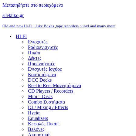
Μεταπηδήστε στο περιεχόμενο
silektiko.gr
Old and new Hi-Fi , Juke Boxes ,tape recorders ,vinyl and many more
HI-FI
Ενισχυτές
Ραδιοενισχυτές
Πικάπ
Δέκτες
Προενισχυτές
Ενισχυτές Ισχύος
Κασσετόφωνα
DCC Decks
Reel to Reel Μαγνητόφωνα
CD Players / Recorders
Mini – Discs
Combo Συστήματα
DJ / Mixing / Effects
Ηχεία
Equalizers
Κεφαλές Πικάπ
Βελόνες
Ακουστικά