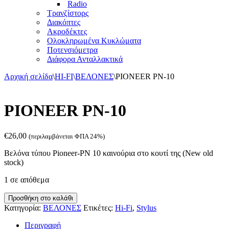
Radio
Τρανζίστορς
Διακόπτες
Ακροδέκτες
Ολοκληρωμένα Κυκλώματα
Ποτενσιόμετρα
Διάφορα Ανταλλακτικά
Αρχική σελίδα
\
HI-FI
\
ΒΕΛΟΝΕΣ
\
PIONEER PN-10
PIONEER PN-10
€
26,00
(περιλαμβάνεται ΦΠΑ 24%)
Βελόνα τύπου Pioneer-PN 10 καινούρια στο κουτί της (New old
stock)
1 σε απόθεμα
PIONEER
Προσθήκη στο καλάθι
PN-
Κατηγορία:
ΒΕΛΟΝΕΣ
Ετικέτες:
Hi-Fi
,
Stylus
10
ποσότητα
Περιγραφή