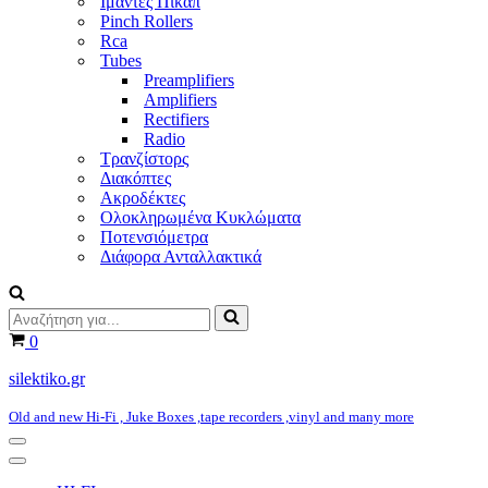
Ιμάντες Πικάπ
Pinch Rollers
Rca
Tubes
Preamplifiers
Amplifiers
Rectifiers
Radio
Τρανζίστορς
Διακόπτες
Ακροδέκτες
Ολοκληρωμένα Κυκλώματα
Ποτενσιόμετρα
Διάφορα Ανταλλακτικά
Αναζήτηση
για...
Καλάθι
0
silektiko.gr
Old and new Hi-Fi , Juke Boxes ,tape recorders ,vinyl and many more
Μενού
πλοήγησης
Μενού
πλοήγησης