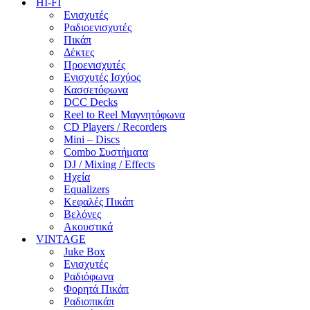
HI-FI
Ενισχυτές
Ραδιοενισχυτές
Πικάπ
Δέκτες
Προενισχυτές
Ενισχυτές Ισχύος
Κασσετόφωνα
DCC Decks
Reel to Reel Μαγνητόφωνα
CD Players / Recorders
Mini – Discs
Combo Συστήματα
DJ / Mixing / Effects
Ηχεία
Equalizers
Κεφαλές Πικάπ
Βελόνες
Ακουστικά
VINTAGE
Juke Box
Ενισχυτές
Ραδιόφωνα
Φορητά Πικάπ
Ραδιοπικάπ