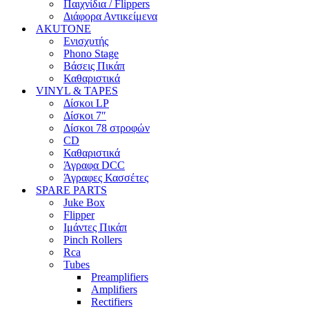
Παιχνίδια / Flippers
Διάφορα Αντικείμενα
AKUTONE
Ενισχυτής
Phono Stage
Βάσεις Πικάπ
Καθαριστικά
VINYL & TAPES
Δίσκοι LP
Δίσκοι 7″
Δίσκοι 78 στροφών
CD
Καθαριστικά
Άγραφα DCC
Άγραφες Κασσέτες
SPARE PARTS
Juke Box
Flipper
Ιμάντες Πικάπ
Pinch Rollers
Rca
Tubes
Preamplifiers
Amplifiers
Rectifiers