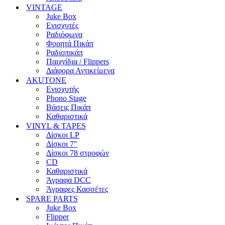
VINTAGE
Juke Box
Ενισχυτές
Ραδιόφωνα
Φορητά Πικάπ
Ραδιοπικάπ
Παιχνίδια / Flippers
Διάφορα Αντικείμενα
AKUTONE
Ενισχυτής
Phono Stage
Βάσεις Πικάπ
Καθαριστικά
VINYL & TAPES
Δίσκοι LP
Δίσκοι 7″
Δίσκοι 78 στροφών
CD
Καθαριστικά
Άγραφα DCC
Άγραφες Κασσέτες
SPARE PARTS
Juke Box
Flipper