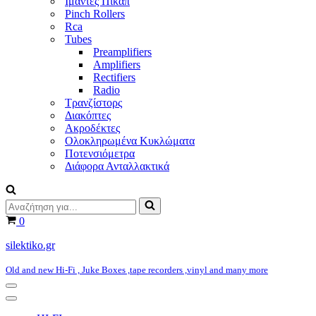
Ιμάντες Πικάπ
Pinch Rollers
Rca
Tubes
Preamplifiers
Amplifiers
Rectifiers
Radio
Τρανζίστορς
Διακόπτες
Ακροδέκτες
Ολοκληρωμένα Κυκλώματα
Ποτενσιόμετρα
Διάφορα Ανταλλακτικά
Αναζήτηση
για...
Καλάθι
0
silektiko.gr
Old and new Hi-Fi , Juke Boxes ,tape recorders ,vinyl and many more
Μενού
πλοήγησης
Μενού
πλοήγησης