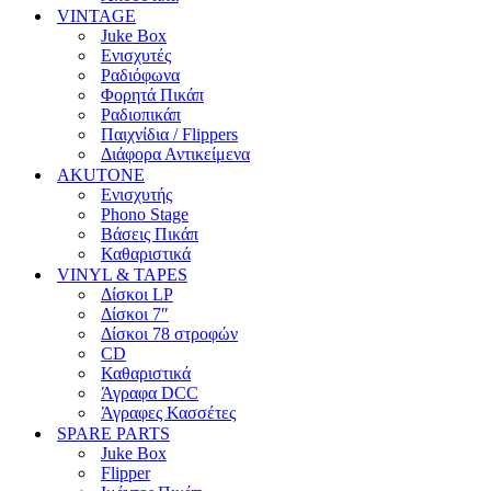
VINTAGE
Juke Box
Ενισχυτές
Ραδιόφωνα
Φορητά Πικάπ
Ραδιοπικάπ
Παιχνίδια / Flippers
Διάφορα Αντικείμενα
AKUTONE
Ενισχυτής
Phono Stage
Βάσεις Πικάπ
Καθαριστικά
VINYL & TAPES
Δίσκοι LP
Δίσκοι 7″
Δίσκοι 78 στροφών
CD
Καθαριστικά
Άγραφα DCC
Άγραφες Κασσέτες
SPARE PARTS
Juke Box
Flipper