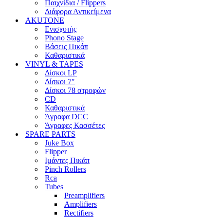
Παιχνίδια / Flippers
Διάφορα Αντικείμενα
AKUTONE
Ενισχυτής
Phono Stage
Βάσεις Πικάπ
Καθαριστικά
VINYL & TAPES
Δίσκοι LP
Δίσκοι 7″
Δίσκοι 78 στροφών
CD
Καθαριστικά
Άγραφα DCC
Άγραφες Κασσέτες
SPARE PARTS
Juke Box
Flipper
Ιμάντες Πικάπ
Pinch Rollers
Rca
Tubes
Preamplifiers
Amplifiers
Rectifiers