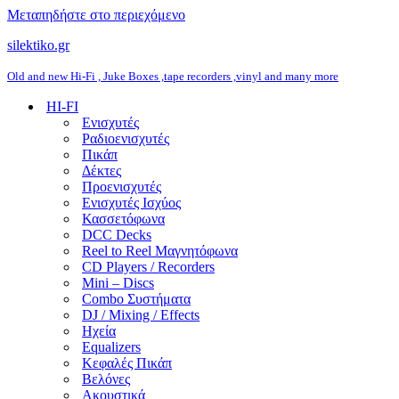
Μεταπηδήστε στο περιεχόμενο
silektiko.gr
Old and new Hi-Fi , Juke Boxes ,tape recorders ,vinyl and many more
HI-FI
Ενισχυτές
Ραδιοενισχυτές
Πικάπ
Δέκτες
Προενισχυτές
Ενισχυτές Ισχύος
Κασσετόφωνα
DCC Decks
Reel to Reel Μαγνητόφωνα
CD Players / Recorders
Mini – Discs
Combo Συστήματα
DJ / Mixing / Effects
Ηχεία
Equalizers
Κεφαλές Πικάπ
Βελόνες
Ακουστικά