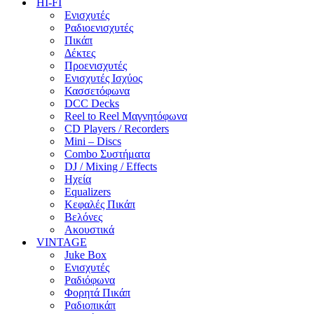
HI-FI
Ενισχυτές
Ραδιοενισχυτές
Πικάπ
Δέκτες
Προενισχυτές
Ενισχυτές Ισχύος
Κασσετόφωνα
DCC Decks
Reel to Reel Μαγνητόφωνα
CD Players / Recorders
Mini – Discs
Combo Συστήματα
DJ / Mixing / Effects
Ηχεία
Equalizers
Κεφαλές Πικάπ
Βελόνες
Ακουστικά
VINTAGE
Juke Box
Ενισχυτές
Ραδιόφωνα
Φορητά Πικάπ
Ραδιοπικάπ