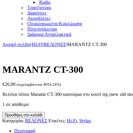
Radio
Τρανζίστορς
Διακόπτες
Ακροδέκτες
Ολοκληρωμένα Κυκλώματα
Ποτενσιόμετρα
Διάφορα Ανταλλακτικά
Αρχική σελίδα
\
HI-FI
\
ΒΕΛΟΝΕΣ
\
MARANTZ CT-300
MARANTZ CT-300
€
26,00
(περιλαμβάνεται ΦΠΑ 24%)
Bελόνα τύπου Marantz CT-300 καινούρια στο κουτί της (new old sto
1 σε απόθεμα
MARANTZ
Προσθήκη στο καλάθι
CT-
Κατηγορία:
ΒΕΛΟΝΕΣ
Ετικέτες:
Hi-Fi
,
Stylus
300
ποσότητα
Περιγραφή