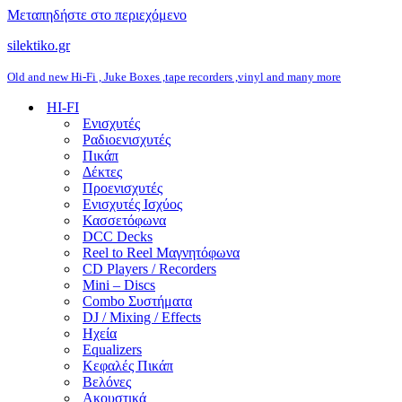
Μεταπηδήστε στο περιεχόμενο
silektiko.gr
Old and new Hi-Fi , Juke Boxes ,tape recorders ,vinyl and many more
HI-FI
Ενισχυτές
Ραδιοενισχυτές
Πικάπ
Δέκτες
Προενισχυτές
Ενισχυτές Ισχύος
Κασσετόφωνα
DCC Decks
Reel to Reel Μαγνητόφωνα
CD Players / Recorders
Mini – Discs
Combo Συστήματα
DJ / Mixing / Effects
Ηχεία
Equalizers
Κεφαλές Πικάπ
Βελόνες
Ακουστικά