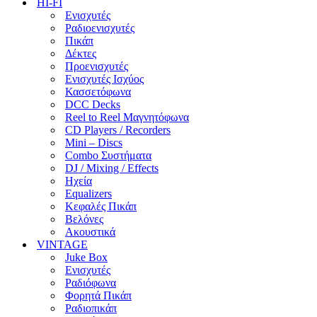
HI-FI
Ενισχυτές
Ραδιοενισχυτές
Πικάπ
Δέκτες
Προενισχυτές
Ενισχυτές Ισχύος
Κασσετόφωνα
DCC Decks
Reel to Reel Μαγνητόφωνα
CD Players / Recorders
Mini – Discs
Combo Συστήματα
DJ / Mixing / Effects
Ηχεία
Equalizers
Κεφαλές Πικάπ
Βελόνες
Ακουστικά
VINTAGE
Juke Box
Ενισχυτές
Ραδιόφωνα
Φορητά Πικάπ
Ραδιοπικάπ