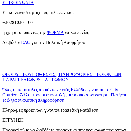
ΕΠΙΚΟΙΝΩΝΙΑ
Επικοινωνήστε μαζί μας τηλεφωνικά :
+302810301100
ή χρησιμοποιώντας την
ΦΟΡΜΑ
επικοινωνίας
Διαβάστε
ΕΔΩ
για την Πολιτική Απορρήτου
ΟΡΟΙ & ΠΡΟΥΠΟΘΕΣΕΙΣ , ΠΛΗΡΟΦΟΡΙΕΣ ΠΡΟΙΟΝΤΩΝ,
ΠΑΡΑΓΓΕΛΙΩΝ & ΠΛΗΡΩΜΩΝ
Όλες οι αποστολές προιόντων εντός Ελλάδας γίνονται με City
Courier . Άλλοι τρόποι αποστολής μετά απο συνεννόηση. Πατήστε
εδώ για αναλυτική πληροφόρηση.
Πληρωμές προιόντων γίνονται τραπεζική κατάθεση .
ΕΓΓΥΗΣΗ
Παρακαλούμε να διαβάζετε προσεκτικά την περιγραφή προιόντων.