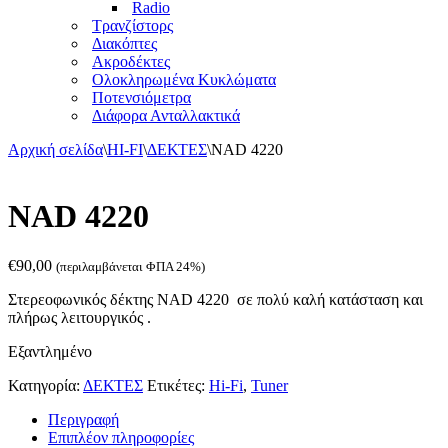
Radio
Τρανζίστορς
Διακόπτες
Ακροδέκτες
Ολοκληρωμένα Κυκλώματα
Ποτενσιόμετρα
Διάφορα Ανταλλακτικά
Αρχική σελίδα
\
HI-FI
\
ΔΕΚΤΕΣ
\
NAD 4220
NAD 4220
€
90,00
(περιλαμβάνεται ΦΠΑ 24%)
Στερεοφωνικός δέκτης NAD 4220 σε πολύ καλή κατάσταση και
πλήρως λειτουργικός .
Εξαντλημένο
Κατηγορία:
ΔΕΚΤΕΣ
Ετικέτες:
Hi-Fi
,
Tuner
Περιγραφή
Επιπλέον πληροφορίες