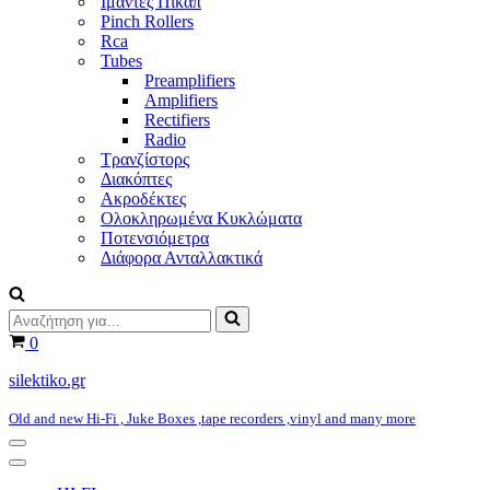
Ιμάντες Πικάπ
Pinch Rollers
Rca
Tubes
Preamplifiers
Amplifiers
Rectifiers
Radio
Τρανζίστορς
Διακόπτες
Ακροδέκτες
Ολοκληρωμένα Κυκλώματα
Ποτενσιόμετρα
Διάφορα Ανταλλακτικά
Αναζήτηση
για...
Καλάθι
0
silektiko.gr
Old and new Hi-Fi , Juke Boxes ,tape recorders ,vinyl and many more
Μενού
πλοήγησης
Μενού
πλοήγησης