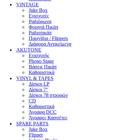
VINTAGE
Juke Box
Ενισχυτές
Ραδιόφωνα
Φορητά Πικάπ
Ραδιοπικάπ
Παιχνίδια / Flippers
Διάφορα Αντικείμενα
AKUTONE
Ενισχυτής
Phono Stage
Βάσεις Πικάπ
Καθαριστικά
VINYL & TAPES
Δίσκοι LP
Δίσκοι 7″
Δίσκοι 78 στροφών
CD
Καθαριστικά
Άγραφα DCC
Άγραφες Κασσέτες
SPARE PARTS
Juke Box
Flipper