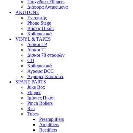
Παιχνίδια / Flippers
Διάφορα Αντικείμενα
AKUTONE
Ενισχυτής
Phono Stage
Βάσεις Πικάπ
Καθαριστικά
VINYL & TAPES
Δίσκοι LP
Δίσκοι 7″
Δίσκοι 78 στροφών
CD
Καθαριστικά
Άγραφα DCC
Άγραφες Κασσέτες
SPARE PARTS
Juke Box
Flipper
Ιμάντες Πικάπ
Pinch Rollers
Rca
Tubes
Preamplifiers
Amplifiers
Rectifiers