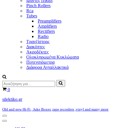
Ιμάντες Πικάπ
Pinch Rollers
Rca
Tubes
Preamplifiers
Amplifiers
Rectifiers
Radio
Τρανζίστορς
Διακόπτες
Ακροδέκτες
Ολοκληρωμένα Κυκλώματα
Ποτενσιόμετρα
Διάφορα Ανταλλακτικά
Αναζήτηση
για...
Καλάθι
0
silektiko.gr
Old and new Hi-Fi , Juke Boxes ,tape recorders ,vinyl and many more
Μενού
πλοήγησης
Μενού
πλοήγησης