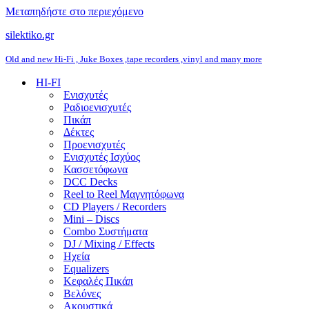
Μεταπηδήστε στο περιεχόμενο
silektiko.gr
Old and new Hi-Fi , Juke Boxes ,tape recorders ,vinyl and many more
HI-FI
Ενισχυτές
Ραδιοενισχυτές
Πικάπ
Δέκτες
Προενισχυτές
Ενισχυτές Ισχύος
Κασσετόφωνα
DCC Decks
Reel to Reel Μαγνητόφωνα
CD Players / Recorders
Mini – Discs
Combo Συστήματα
DJ / Mixing / Effects
Ηχεία
Equalizers
Κεφαλές Πικάπ
Βελόνες
Ακουστικά