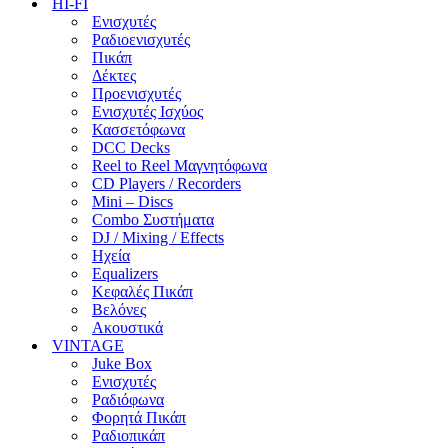
HI-FI
Ενισχυτές
Ραδιοενισχυτές
Πικάπ
Δέκτες
Προενισχυτές
Ενισχυτές Ισχύος
Κασσετόφωνα
DCC Decks
Reel to Reel Μαγνητόφωνα
CD Players / Recorders
Mini – Discs
Combo Συστήματα
DJ / Mixing / Effects
Ηχεία
Equalizers
Κεφαλές Πικάπ
Βελόνες
Ακουστικά
VINTAGE
Juke Box
Ενισχυτές
Ραδιόφωνα
Φορητά Πικάπ
Ραδιοπικάπ