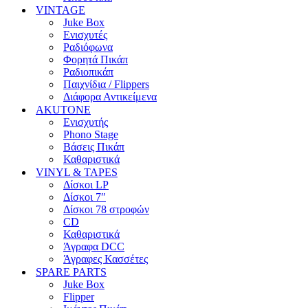
VINTAGE
Juke Box
Ενισχυτές
Ραδιόφωνα
Φορητά Πικάπ
Ραδιοπικάπ
Παιχνίδια / Flippers
Διάφορα Αντικείμενα
AKUTONE
Ενισχυτής
Phono Stage
Βάσεις Πικάπ
Καθαριστικά
VINYL & TAPES
Δίσκοι LP
Δίσκοι 7″
Δίσκοι 78 στροφών
CD
Καθαριστικά
Άγραφα DCC
Άγραφες Κασσέτες
SPARE PARTS
Juke Box
Flipper