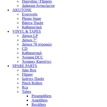
Παιχνίδια / Flippers
Διάφορα Αντικείμενα
AKUTONE
Ενισχυτής
Phono Stage
Βάσεις Πικάπ
Καθαριστικά
VINYL & TAPES
Δίσκοι LP
Δίσκοι 7″
Δίσκοι 78 στροφών
CD
Καθαριστικά
Άγραφα DCC
Άγραφες Κασσέτες
SPARE PARTS
Juke Box
Flipper
Ιμάντες Πικάπ
Pinch Rollers
Rca
Tubes
Preamplifiers
Amplifiers
Rectifiers