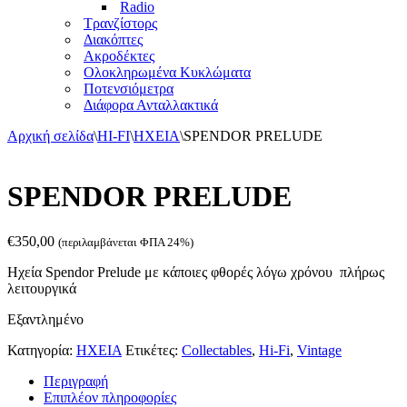
Radio
Τρανζίστορς
Διακόπτες
Ακροδέκτες
Ολοκληρωμένα Κυκλώματα
Ποτενσιόμετρα
Διάφορα Ανταλλακτικά
Αρχική σελίδα
\
HI-FI
\
ΗΧΕΙΑ
\
SPENDOR PRELUDE
SPENDOR PRELUDE
€
350,00
(περιλαμβάνεται ΦΠΑ 24%)
Ηχεία Spendor Prelude με κάποιες φθορές λόγω χρόνου πλήρως
λειτουργικά
Εξαντλημένο
Κατηγορία:
ΗΧΕΙΑ
Ετικέτες:
Collectables
,
Hi-Fi
,
Vintage
Περιγραφή
Επιπλέον πληροφορίες