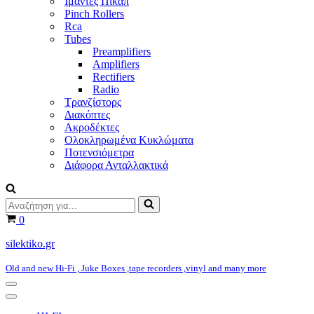
Ιμάντες Πικάπ
Pinch Rollers
Rca
Tubes
Preamplifiers
Amplifiers
Rectifiers
Radio
Τρανζίστορς
Διακόπτες
Ακροδέκτες
Ολοκληρωμένα Κυκλώματα
Ποτενσιόμετρα
Διάφορα Ανταλλακτικά
Αναζήτηση
για...
Καλάθι
0
silektiko.gr
Old and new Hi-Fi , Juke Boxes ,tape recorders ,vinyl and many more
Μενού
πλοήγησης
Μενού
πλοήγησης