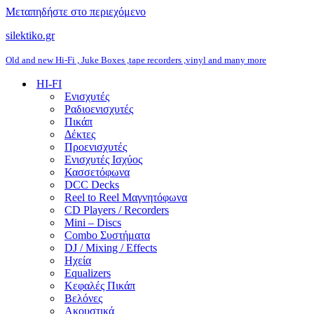
Μεταπηδήστε στο περιεχόμενο
silektiko.gr
Old and new Hi-Fi , Juke Boxes ,tape recorders ,vinyl and many more
HI-FI
Ενισχυτές
Ραδιοενισχυτές
Πικάπ
Δέκτες
Προενισχυτές
Ενισχυτές Ισχύος
Κασσετόφωνα
DCC Decks
Reel to Reel Μαγνητόφωνα
CD Players / Recorders
Mini – Discs
Combo Συστήματα
DJ / Mixing / Effects
Ηχεία
Equalizers
Κεφαλές Πικάπ
Βελόνες
Ακουστικά