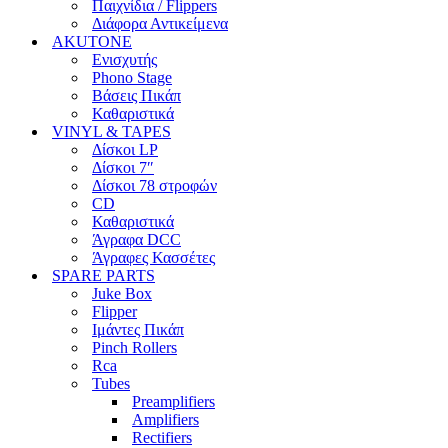
Παιχνίδια / Flippers
Διάφορα Αντικείμενα
AKUTONE
Ενισχυτής
Phono Stage
Βάσεις Πικάπ
Καθαριστικά
VINYL & TAPES
Δίσκοι LP
Δίσκοι 7″
Δίσκοι 78 στροφών
CD
Καθαριστικά
Άγραφα DCC
Άγραφες Κασσέτες
SPARE PARTS
Juke Box
Flipper
Ιμάντες Πικάπ
Pinch Rollers
Rca
Tubes
Preamplifiers
Amplifiers
Rectifiers