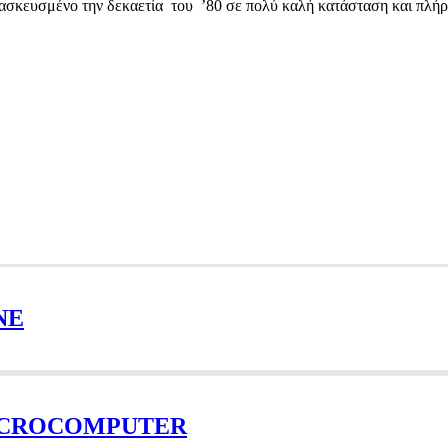
υσμένο την δεκαετία του ’80 σε πολύ καλή κατάσταση και πλήρως 
NE
ΜΙCROCOMPUTER