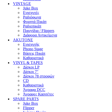
VINTAGE
Juke Box
Ενισχυτές
Ραδιόφωνα
Φορητά Πικάπ
Ραδιοπικάπ
Παιχνίδια / Flippers
Διάφορα Αντικείμενα
AKUTONE
Ενισχυτής
Phono Stage
Βάσεις Πικάπ
Καθαριστικά
VINYL & TAPES
Δίσκοι LP
Δίσκοι 7″
Δίσκοι 78 στροφών
CD
Καθαριστικά
Άγραφα DCC
Άγραφες Κασσέτες
SPARE PARTS
Juke Box
Flipper