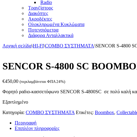
Radio
Τρανζίστορς
Διακόπτες
Ακροδέκτες
Ολοκληρωμένα Κυκλώματα
Ποτενσιόμετρα
Διάφορα Ανταλλακτικά
Αρχική σελίδα
\
HI-FI
\
COMBO ΣΥΣΤΗΜΑΤΑ
\
SENCOR S-4800 
SENCOR S-4800 SC BOOMB
€
450,00
(περιλαμβάνεται ΦΠΑ 24%)
Φορητό ραδιο-κασσετόφωνο SENCOR S-4800SC σε πολύ καλή κατά
Εξαντλημένο
Κατηγορία:
COMBO ΣΥΣΤΗΜΑΤΑ
Ετικέτες:
Boombox
,
Collectabl
Περιγραφή
Επιπλέον πληροφορίες