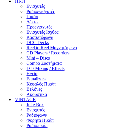
HI-FI
Ενισχυτές
Ραδιοενισχυτές
Πικάπ
Δέκτες
Προενισχυτές
Ενισχυτές Ισχύος
Κασσετόφωνα
DCC Decks
Reel to Reel Μαγνητόφωνα
CD Players / Recorders
Mini – Discs
Combo Συστήματα
DJ / Mixing / Effects
Ηχεία
Equalizers
Κεφαλές Πικάπ
Βελόνες
Ακουστικά
VINTAGE
Juke Box
Ενισχυτές
Ραδιόφωνα
Φορητά Πικάπ
Ραδιοπικάπ