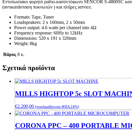
Εντυπωσιακo φορητό ραδιο-κασσετόφωνο SENCOR S-4800SC κατασκε
(αντικατάσταση πυκνωτών ) και πλήρες service.
Formats: Tape, Tuner
Loudspeakers: 2 x 160mm, 2 x 50mm
Power output: 4.6 watts per channel into 4Ω
Frequency response: 60Hz to 12kHz
Dimensions: 520 x 191 x 320mm
Weight: 8kg
Βάρος
8 κ.
Σχετικά προϊόντα
MILLS HIGHTOP 5c SLOT MACHI
€
2.200,00
(περιλαμβάνεται ΦΠΑ 24%)
CORONA PPC – 400 PORTABLE 