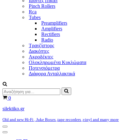
Ιμάντες Πικάπ
Pinch Rollers
Rca
Tubes
Preamplifiers
Amplifiers
Rectifiers
Radio
Τρανζίστορς
Διακόπτες
Ακροδέκτες
Ολοκληρωμένα Κυκλώματα
Ποτενσιόμετρα
Διάφορα Ανταλλακτικά
Αναζήτηση
για...
Καλάθι
0
silektiko.gr
Old and new Hi-Fi , Juke Boxes ,tape recorders ,vinyl and many more
Μενού
πλοήγησης
Μενού
πλοήγησης