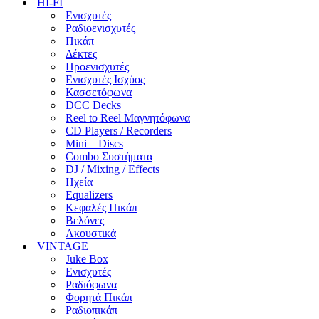
HI-FI
Ενισχυτές
Ραδιοενισχυτές
Πικάπ
Δέκτες
Προενισχυτές
Ενισχυτές Ισχύος
Κασσετόφωνα
DCC Decks
Reel to Reel Μαγνητόφωνα
CD Players / Recorders
Mini – Discs
Combo Συστήματα
DJ / Mixing / Effects
Ηχεία
Equalizers
Κεφαλές Πικάπ
Βελόνες
Ακουστικά
VINTAGE
Juke Box
Ενισχυτές
Ραδιόφωνα
Φορητά Πικάπ
Ραδιοπικάπ