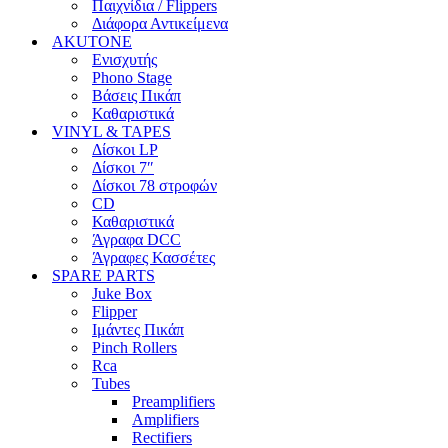
Παιχνίδια / Flippers
Διάφορα Αντικείμενα
AKUTONE
Ενισχυτής
Phono Stage
Βάσεις Πικάπ
Καθαριστικά
VINYL & TAPES
Δίσκοι LP
Δίσκοι 7″
Δίσκοι 78 στροφών
CD
Καθαριστικά
Άγραφα DCC
Άγραφες Κασσέτες
SPARE PARTS
Juke Box
Flipper
Ιμάντες Πικάπ
Pinch Rollers
Rca
Tubes
Preamplifiers
Amplifiers
Rectifiers