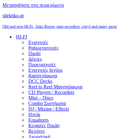
Μεταπηδήστε στο περιεχόμενο
silektiko.gr
Old and new Hi-Fi , Juke Boxes ,tape recorders ,vinyl and many more
HI-FI
Ενισχυτές
Ραδιοενισχυτές
Πικάπ
Δέκτες
Προενισχυτές
Ενισχυτές Ισχύος
Κασσετόφωνα
DCC Decks
Reel to Reel Μαγνητόφωνα
CD Players / Recorders
Mini – Discs
Combo Συστήματα
DJ / Mixing / Effects
Ηχεία
Equalizers
Κεφαλές Πικάπ
Βελόνες
Ακουστικά