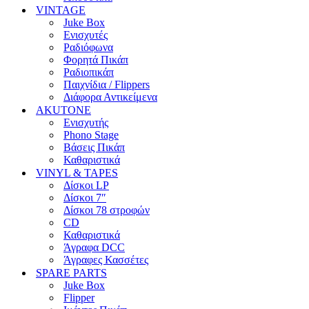
VINTAGE
Juke Box
Ενισχυτές
Ραδιόφωνα
Φορητά Πικάπ
Ραδιοπικάπ
Παιχνίδια / Flippers
Διάφορα Αντικείμενα
AKUTONE
Ενισχυτής
Phono Stage
Βάσεις Πικάπ
Καθαριστικά
VINYL & TAPES
Δίσκοι LP
Δίσκοι 7″
Δίσκοι 78 στροφών
CD
Καθαριστικά
Άγραφα DCC
Άγραφες Κασσέτες
SPARE PARTS
Juke Box
Flipper