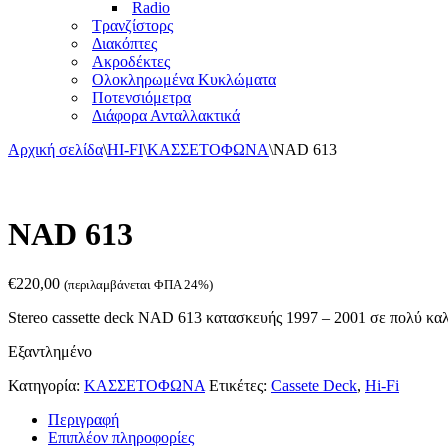
Radio
Τρανζίστορς
Διακόπτες
Ακροδέκτες
Ολοκληρωμένα Κυκλώματα
Ποτενσιόμετρα
Διάφορα Ανταλλακτικά
Αρχική σελίδα
\
HI-FI
\
ΚΑΣΣΕΤΟΦΩΝΑ
\
NAD 613
NAD 613
€
220,00
(περιλαμβάνεται ΦΠΑ 24%)
Stereo cassette deck NAD 613 κατασκευής 1997 – 2001 σε πολύ κα
Εξαντλημένο
Κατηγορία:
ΚΑΣΣΕΤΟΦΩΝΑ
Ετικέτες:
Cassete Deck
,
Hi-Fi
Περιγραφή
Επιπλέον πληροφορίες