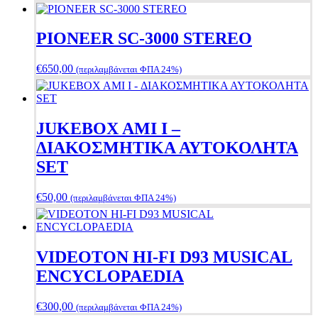
PIONEER SC-3000 STEREO
€
650,00
(περιλαμβάνεται ΦΠΑ 24%)
JUKEBOX AMI I –
ΔΙΑΚΟΣΜΗΤΙΚΑ ΑΥΤΟΚΟΛΗΤΑ
SET
€
50,00
(περιλαμβάνεται ΦΠΑ 24%)
VIDEOTON HI-FI D93 MUSICAL
ENCYCLOPAEDIA
€
300,00
(περιλαμβάνεται ΦΠΑ 24%)