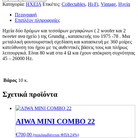
AUDIORAMA
Κατηγορία:
ΗΧΕΙΑ
Ετικέτες:
Collectables
,
Hi-Fi
,
Vintage
,
Ηχεία
8000
ποσότητα
Περιγραφή
Επιπλέον πληροφορίες
Ηχεία δύο δρόμων και τεσσάρων μεγαφώνων ( 2 woofer και 2
tweeter ανα ηχείο ) της Grundig , κατασκευής του 1975 -78 . Μια
μεταλλική φουτουριστική σχεδίαση και κατασκευή με 360 μοίρες
κατεύθυνση του ήχου με τις αυθεντικές βάσεις τους και πλήρως
λειτουργικά. Είναι 80 watt στα 4 Ω και έχουν απόκριση συχνότητας
45 – 26000 Hz.
Βάρος
10 κ.
Σχετικά προϊόντα
AIWA MINI COMBO 22
€
700,00
(περιλαμβάνεται ΦΠΑ 24%)