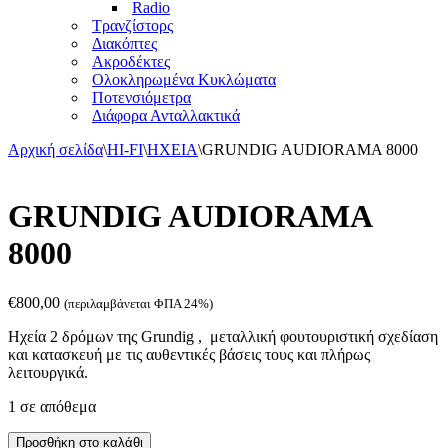
Radio
Τρανζίστορς
Διακόπτες
Ακροδέκτες
Ολοκληρωμένα Κυκλώματα
Ποτενσιόμετρα
Διάφορα Ανταλλακτικά
Αρχική σελίδα
\
HI-FI
\
ΗΧΕΙΑ
\
GRUNDIG AUDIORAMA 8000
GRUNDIG AUDIORAMA
8000
€
800,00
(περιλαμβάνεται ΦΠΑ 24%)
Ηχεία 2 δρόμων της Grundig , μεταλλική φουτουριστική σχεδίαση
και κατασκευή με τις αυθεντικές βάσεις τους και πλήρως
λειτουργικά.
1 σε απόθεμα
GRUNDIG
Προσθήκη στο καλάθι