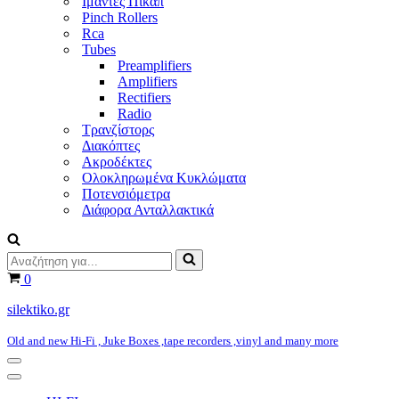
Ιμάντες Πικάπ
Pinch Rollers
Rca
Tubes
Preamplifiers
Amplifiers
Rectifiers
Radio
Τρανζίστορς
Διακόπτες
Ακροδέκτες
Ολοκληρωμένα Κυκλώματα
Ποτενσιόμετρα
Διάφορα Ανταλλακτικά
Αναζήτηση
για...
Καλάθι
0
silektiko.gr
Old and new Hi-Fi , Juke Boxes ,tape recorders ,vinyl and many more
Μενού
πλοήγησης
Μενού
πλοήγησης