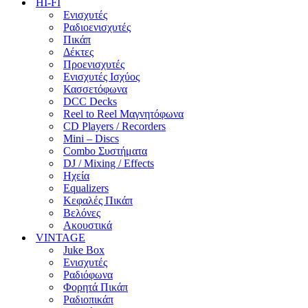
HI-FI
Ενισχυτές
Ραδιοενισχυτές
Πικάπ
Δέκτες
Προενισχυτές
Ενισχυτές Ισχύος
Κασσετόφωνα
DCC Decks
Reel to Reel Μαγνητόφωνα
CD Players / Recorders
Mini – Discs
Combo Συστήματα
DJ / Mixing / Effects
Ηχεία
Equalizers
Κεφαλές Πικάπ
Βελόνες
Ακουστικά
VINTAGE
Juke Box
Ενισχυτές
Ραδιόφωνα
Φορητά Πικάπ
Ραδιοπικάπ