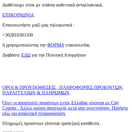
Διαθέτουμε στοκ με σπάνια αυθεντικά ανταλλακτικά.
ΕΠΙΚΟΙΝΩΝΙΑ
Επικοινωνήστε μαζί μας τηλεφωνικά :
+302810301100
ή χρησιμοποιώντας την
ΦΟΡΜΑ
επικοινωνίας
Διαβάστε
ΕΔΩ
για την Πολιτική Απορρήτου
ΟΡΟΙ & ΠΡΟΥΠΟΘΕΣΕΙΣ , ΠΛΗΡΟΦΟΡΙΕΣ ΠΡΟΙΟΝΤΩΝ,
ΠΑΡΑΓΓΕΛΙΩΝ & ΠΛΗΡΩΜΩΝ
Όλες οι αποστολές προιόντων εντός Ελλάδας γίνονται με City
Courier . Άλλοι τρόποι αποστολής μετά απο συνεννόηση. Πατήστε
εδώ για αναλυτική πληροφόρηση.
Πληρωμές προιόντων γίνονται τραπεζική κατάθεση .