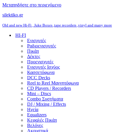
Μεταπηδήστε στο περιεχόμενο
silektiko.gr
Old and new Hi-Fi , Juke Boxes ,tape recorders ,vinyl and many more
HI-FI
Ενισχυτές
Ραδιοενισχυτές
Πικάπ
Δέκτες
Προενισχυτές
Ενισχυτές Ισχύος
Κασσετόφωνα
DCC Decks
Reel to Reel Μαγνητόφωνα
CD Players / Recorders
Mini – Discs
Combo Συστήματα
DJ / Mixing / Effects
Ηχεία
Equalizers
Κεφαλές Πικάπ
Βελόνες
Ακουστικά