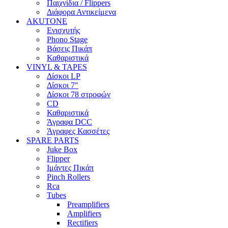
Παιχνίδια / Flippers
Διάφορα Αντικείμενα
AKUTONE
Ενισχυτής
Phono Stage
Βάσεις Πικάπ
Καθαριστικά
VINYL & TAPES
Δίσκοι LP
Δίσκοι 7″
Δίσκοι 78 στροφών
CD
Καθαριστικά
Άγραφα DCC
Άγραφες Κασσέτες
SPARE PARTS
Juke Box
Flipper
Ιμάντες Πικάπ
Pinch Rollers
Rca
Tubes
Preamplifiers
Amplifiers
Rectifiers