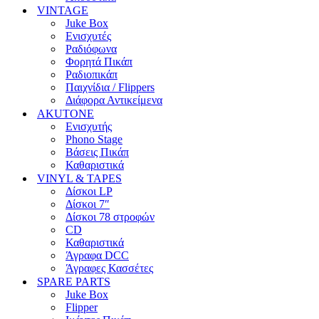
VINTAGE
Juke Box
Ενισχυτές
Ραδιόφωνα
Φορητά Πικάπ
Ραδιοπικάπ
Παιχνίδια / Flippers
Διάφορα Αντικείμενα
AKUTONE
Ενισχυτής
Phono Stage
Βάσεις Πικάπ
Καθαριστικά
VINYL & TAPES
Δίσκοι LP
Δίσκοι 7″
Δίσκοι 78 στροφών
CD
Καθαριστικά
Άγραφα DCC
Άγραφες Κασσέτες
SPARE PARTS
Juke Box
Flipper