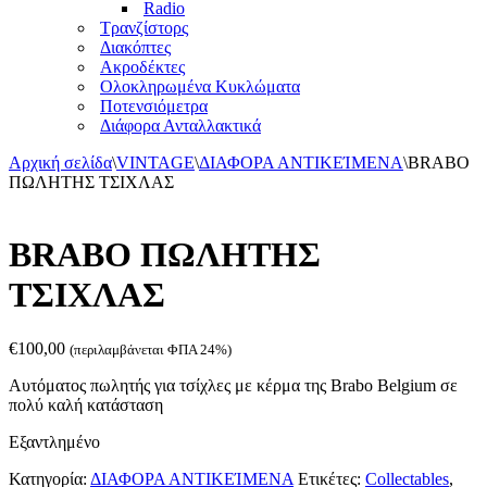
Radio
Τρανζίστορς
Διακόπτες
Ακροδέκτες
Ολοκληρωμένα Κυκλώματα
Ποτενσιόμετρα
Διάφορα Ανταλλακτικά
Αρχική σελίδα
\
VINTAGE
\
ΔΙΑΦΟΡΑ ΑΝΤΙΚΕΊΜΕΝΑ
\
BRABO
ΠΩΛΗΤΗΣ ΤΣΙΧΛΑΣ
BRABO ΠΩΛΗΤΗΣ
ΤΣΙΧΛΑΣ
€
100,00
(περιλαμβάνεται ΦΠΑ 24%)
Αυτόματος πωλητής για τσίχλες με κέρμα της Brabo Belgium σε
πολύ καλή κατάσταση
Εξαντλημένο
Κατηγορία:
ΔΙΑΦΟΡΑ ΑΝΤΙΚΕΊΜΕΝΑ
Ετικέτες:
Collectables
,