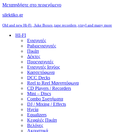
Μεταπηδήστε στο περιεχόμενο
silektiko.gr
Old and new Hi-Fi , Juke Boxes ,tape recorders ,vinyl and many more
HI-FI
Ενισχυτές
Ραδιοενισχυτές
Πικάπ
Δέκτες
Προενισχυτές
Ενισχυτές Ισχύος
Κασσετόφωνα
DCC Decks
Reel to Reel Μαγνητόφωνα
CD Players / Recorders
Mini – Discs
Combo Συστήματα
DJ / Mixing / Effects
Ηχεία
Equalizers
Κεφαλές Πικάπ
Βελόνες
Ακουστικά