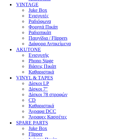
VINTAGE
Juke Box
Ενισχυτές
Ραδιόφωνα
Φορητά Πικάπ
Ραδιοπικάπ
Παιχνίδια / Flippers
Διάφορα Αντικείμενα
AKUTONE
Ενισχυτής
Phono Stage
Βάσεις Πικάπ
Καθαριστικά
VINYL & TAPES
Δίσκοι LP
Δίσκοι 7″
Δίσκοι 78 στροφών
CD
Καθαριστικά
Άγραφα DCC
Άγραφες Κασσέτες
SPARE PARTS
Juke Box
Flipper