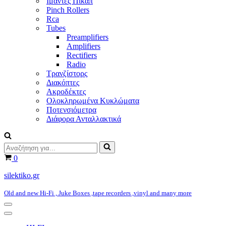
Ιμάντες Πικάπ
Pinch Rollers
Rca
Tubes
Preamplifiers
Amplifiers
Rectifiers
Radio
Τρανζίστορς
Διακόπτες
Ακροδέκτες
Ολοκληρωμένα Κυκλώματα
Ποτενσιόμετρα
Διάφορα Ανταλλακτικά
Αναζήτηση
για...
Καλάθι
0
silektiko.gr
Old and new Hi-Fi , Juke Boxes ,tape recorders ,vinyl and many more
Μενού
πλοήγησης
Μενού
πλοήγησης