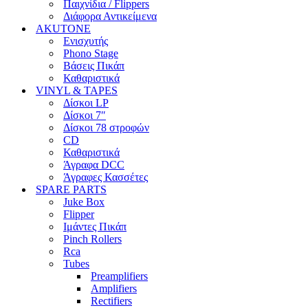
Παιχνίδια / Flippers
Διάφορα Αντικείμενα
AKUTONE
Ενισχυτής
Phono Stage
Βάσεις Πικάπ
Καθαριστικά
VINYL & TAPES
Δίσκοι LP
Δίσκοι 7″
Δίσκοι 78 στροφών
CD
Καθαριστικά
Άγραφα DCC
Άγραφες Κασσέτες
SPARE PARTS
Juke Box
Flipper
Ιμάντες Πικάπ
Pinch Rollers
Rca
Tubes
Preamplifiers
Amplifiers
Rectifiers