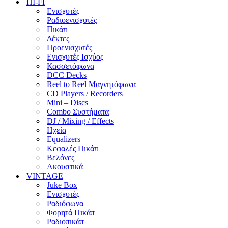
HI-FI
Ενισχυτές
Ραδιοενισχυτές
Πικάπ
Δέκτες
Προενισχυτές
Ενισχυτές Ισχύος
Κασσετόφωνα
DCC Decks
Reel to Reel Μαγνητόφωνα
CD Players / Recorders
Mini – Discs
Combo Συστήματα
DJ / Mixing / Effects
Ηχεία
Equalizers
Κεφαλές Πικάπ
Βελόνες
Ακουστικά
VINTAGE
Juke Box
Ενισχυτές
Ραδιόφωνα
Φορητά Πικάπ
Ραδιοπικάπ