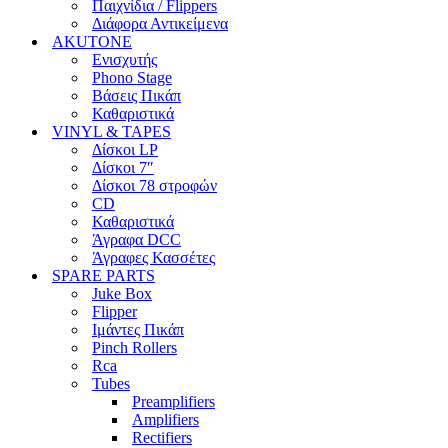
Παιχνίδια / Flippers
Διάφορα Αντικείμενα
AKUTONE
Ενισχυτής
Phono Stage
Βάσεις Πικάπ
Καθαριστικά
VINYL & TAPES
Δίσκοι LP
Δίσκοι 7″
Δίσκοι 78 στροφών
CD
Καθαριστικά
Άγραφα DCC
Άγραφες Κασσέτες
SPARE PARTS
Juke Box
Flipper
Ιμάντες Πικάπ
Pinch Rollers
Rca
Tubes
Preamplifiers
Amplifiers
Rectifiers