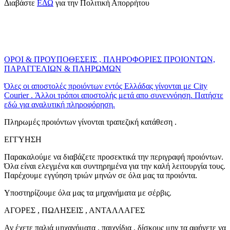
Διαβάστε
ΕΔΩ
για την Πολιτική Απορρήτου
ΟΡΟΙ & ΠΡΟΥΠΟΘΕΣΕΙΣ , ΠΛΗΡΟΦΟΡΙΕΣ ΠΡΟΙΟΝΤΩΝ,
ΠΑΡΑΓΓΕΛΙΩΝ & ΠΛΗΡΩΜΩΝ
Όλες οι αποστολές προιόντων εντός Ελλάδας γίνονται με City
Courier . Άλλοι τρόποι αποστολής μετά απο συνεννόηση. Πατήστε
εδώ για αναλυτική πληροφόρηση.
Πληρωμές προιόντων γίνονται τραπεζική κατάθεση .
ΕΓΓΥΗΣΗ
Παρακαλούμε να διαβάζετε προσεκτικά την περιγραφή προιόντων.
Όλα είναι ελεγμένα και συντηρημένα για την καλή λειτουργία τους.
Παρέχουμε εγγύηση τριών μηνών σε όλα μας τα προιόντα.
Υποστηρίζουμε όλα μας τα μηχανήματα με σέρβις.
ΑΓΟΡΕΣ , ΠΩΛΗΣΕΙΣ , ΑΝΤΑΛΛΑΓΕΣ
Αν έχετε παλιά μηχανήματα , παιχνίδια , δίσκους μην τα αφήνετε να