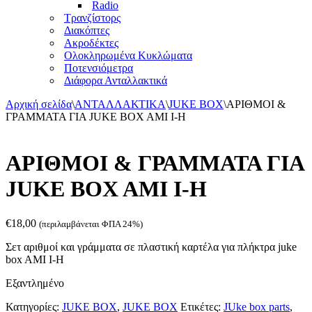
Radio
Τρανζίστορς
Διακόπτες
Ακροδέκτες
Ολοκληρωμένα Κυκλώματα
Ποτενσιόμετρα
Διάφορα Ανταλλακτικά
Αρχική σελίδα
\
ΑΝΤΑΛΛΑΚΤΙΚΑ
\
JUKE BOX
\
ΑΡΙΘΜΟΙ &
ΓΡΑΜΜΑΤΑ ΓΙΑ JUKE BOX AMI I-H
ΑΡΙΘΜΟΙ & ΓΡΑΜΜΑΤΑ ΓΙΑ
JUKE BOX AMI I-H
€
18,00
(περιλαμβάνεται ΦΠΑ 24%)
Σετ αριθμοί και γράμματα σε πλαστική καρτέλα για πλήκτρα juke
box AMI I-H
Εξαντλημένο
Κατηγορίες:
JUKE BOX
,
JUKE BOX
Ετικέτες:
JUke box parts
,