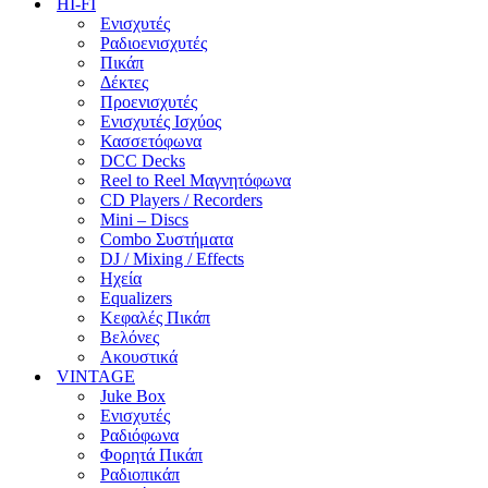
HI-FI
Ενισχυτές
Ραδιοενισχυτές
Πικάπ
Δέκτες
Προενισχυτές
Ενισχυτές Ισχύος
Κασσετόφωνα
DCC Decks
Reel to Reel Μαγνητόφωνα
CD Players / Recorders
Mini – Discs
Combo Συστήματα
DJ / Mixing / Effects
Ηχεία
Equalizers
Κεφαλές Πικάπ
Βελόνες
Ακουστικά
VINTAGE
Juke Box
Ενισχυτές
Ραδιόφωνα
Φορητά Πικάπ
Ραδιοπικάπ