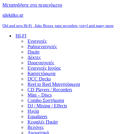
Μεταπηδήστε στο περιεχόμενο
silektiko.gr
Old and new Hi-Fi , Juke Boxes ,tape recorders ,vinyl and many more
HI-FI
Ενισχυτές
Ραδιοενισχυτές
Πικάπ
Δέκτες
Προενισχυτές
Ενισχυτές Ισχύος
Κασσετόφωνα
DCC Decks
Reel to Reel Μαγνητόφωνα
CD Players / Recorders
Mini – Discs
Combo Συστήματα
DJ / Mixing / Effects
Ηχεία
Equalizers
Κεφαλές Πικάπ
Βελόνες
Ακουστικά