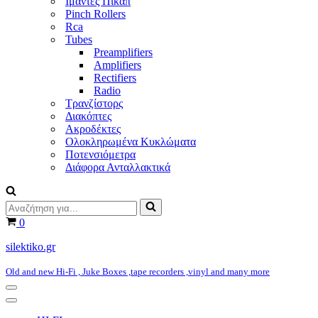
Ιμάντες Πικάπ
Pinch Rollers
Rca
Tubes
Preamplifiers
Amplifiers
Rectifiers
Radio
Τρανζίστορς
Διακόπτες
Ακροδέκτες
Ολοκληρωμένα Κυκλώματα
Ποτενσιόμετρα
Διάφορα Ανταλλακτικά
Αναζήτηση
για...
Καλάθι
0
silektiko.gr
Old and new Hi-Fi , Juke Boxes ,tape recorders ,vinyl and many more
Μενού
πλοήγησης
Μενού
πλοήγησης