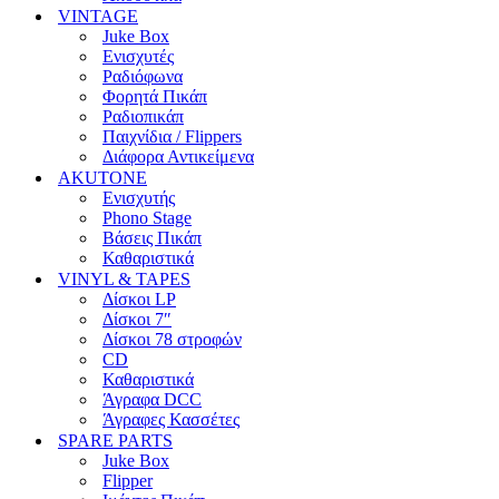
VINTAGE
Juke Box
Ενισχυτές
Ραδιόφωνα
Φορητά Πικάπ
Ραδιοπικάπ
Παιχνίδια / Flippers
Διάφορα Αντικείμενα
AKUTONE
Ενισχυτής
Phono Stage
Βάσεις Πικάπ
Καθαριστικά
VINYL & TAPES
Δίσκοι LP
Δίσκοι 7″
Δίσκοι 78 στροφών
CD
Καθαριστικά
Άγραφα DCC
Άγραφες Κασσέτες
SPARE PARTS
Juke Box
Flipper