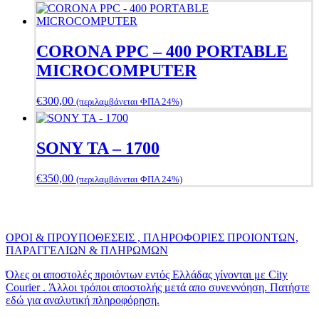
CORONA PPC – 400 PORTABLE
ΜΙCROCOMPUTER
€
300,00
(περιλαμβάνεται ΦΠΑ 24%)
SONY TA – 1700
€
350,00
(περιλαμβάνεται ΦΠΑ 24%)
ΟΡΟΙ & ΠΡΟΥΠΟΘΕΣΕΙΣ , ΠΛΗΡΟΦΟΡΙΕΣ ΠΡΟΙΟΝΤΩΝ,
ΠΑΡΑΓΓΕΛΙΩΝ & ΠΛΗΡΩΜΩΝ
Όλες οι αποστολές προιόντων εντός Ελλάδας γίνονται με City
Courier . Άλλοι τρόποι αποστολής μετά απο συνεννόηση. Πατήστε
εδώ για αναλυτική πληροφόρηση.