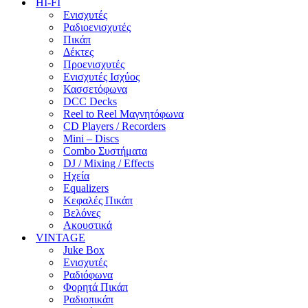
HI-FI
Ενισχυτές
Ραδιοενισχυτές
Πικάπ
Δέκτες
Προενισχυτές
Ενισχυτές Ισχύος
Κασσετόφωνα
DCC Decks
Reel to Reel Μαγνητόφωνα
CD Players / Recorders
Mini – Discs
Combo Συστήματα
DJ / Mixing / Effects
Ηχεία
Equalizers
Κεφαλές Πικάπ
Βελόνες
Ακουστικά
VINTAGE
Juke Box
Ενισχυτές
Ραδιόφωνα
Φορητά Πικάπ
Ραδιοπικάπ