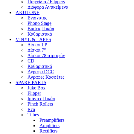
Παιχνίδια / Flippers
Διάφορα Αντικείμενα
AKUTONE
Ενισχυτής
Phono Stage
Βάσεις Πικάπ
Καθαριστικά
VINYL & TAPES
Δίσκοι LP
Δίσκοι 7″
Δίσκοι 78 στροφών
CD
Καθαριστικά
Άγραφα DCC
Άγραφες Κασσέτες
SPARE PARTS
Juke Box
Flipper
Ιμάντες Πικάπ
Pinch Rollers
Rca
Tubes
Preamplifiers
Amplifiers
Rectifiers