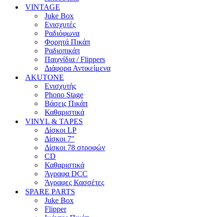
VINTAGE
Juke Box
Ενισχυτές
Ραδιόφωνα
Φορητά Πικάπ
Ραδιοπικάπ
Παιχνίδια / Flippers
Διάφορα Αντικείμενα
AKUTONE
Ενισχυτής
Phono Stage
Βάσεις Πικάπ
Καθαριστικά
VINYL & TAPES
Δίσκοι LP
Δίσκοι 7″
Δίσκοι 78 στροφών
CD
Καθαριστικά
Άγραφα DCC
Άγραφες Κασσέτες
SPARE PARTS
Juke Box
Flipper