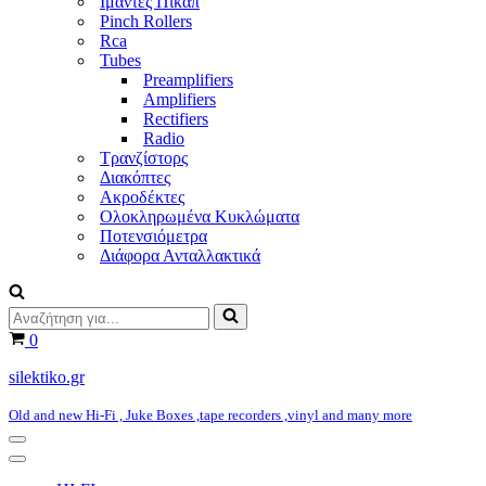
Ιμάντες Πικάπ
Pinch Rollers
Rca
Tubes
Preamplifiers
Amplifiers
Rectifiers
Radio
Τρανζίστορς
Διακόπτες
Ακροδέκτες
Ολοκληρωμένα Κυκλώματα
Ποτενσιόμετρα
Διάφορα Ανταλλακτικά
Αναζήτηση
για...
Καλάθι
0
silektiko.gr
Old and new Hi-Fi , Juke Boxes ,tape recorders ,vinyl and many more
Μενού
πλοήγησης
Μενού
πλοήγησης