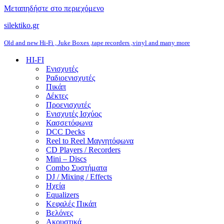
Μεταπηδήστε στο περιεχόμενο
silektiko.gr
Old and new Hi-Fi , Juke Boxes ,tape recorders ,vinyl and many more
HI-FI
Ενισχυτές
Ραδιοενισχυτές
Πικάπ
Δέκτες
Προενισχυτές
Ενισχυτές Ισχύος
Κασσετόφωνα
DCC Decks
Reel to Reel Μαγνητόφωνα
CD Players / Recorders
Mini – Discs
Combo Συστήματα
DJ / Mixing / Effects
Ηχεία
Equalizers
Κεφαλές Πικάπ
Βελόνες
Ακουστικά