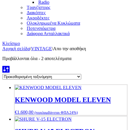
Radio
Τρανζίστορς
Διακόπτες
Ακροδέκτες
Ολοκληρωμένα Κυκλώματα
Ποτενσιόμετρα
Διάφορα Ανταλλακτικά
Κλείσιμο
Αρχική σελίδα
\
VINTAGE
\
Απο την αποθήκη
Προβάλλονται όλα - 2 αποτελέσματα
KENWOOD MODEL ELEVEN
€
1.600,00
(περιλαμβάνεται ΦΠΑ 24%)