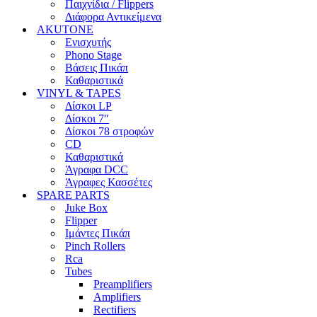
Παιχνίδια / Flippers
Διάφορα Αντικείμενα
AKUTONE
Ενισχυτής
Phono Stage
Βάσεις Πικάπ
Καθαριστικά
VINYL & TAPES
Δίσκοι LP
Δίσκοι 7″
Δίσκοι 78 στροφών
CD
Καθαριστικά
Άγραφα DCC
Άγραφες Κασσέτες
SPARE PARTS
Juke Box
Flipper
Ιμάντες Πικάπ
Pinch Rollers
Rca
Tubes
Preamplifiers
Amplifiers
Rectifiers