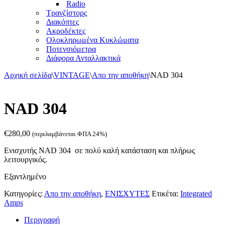
Radio
Τρανζίστορς
Διακόπτες
Ακροδέκτες
Ολοκληρωμένα Κυκλώματα
Ποτενσιόμετρα
Διάφορα Ανταλλακτικά
Αρχική σελίδα
\
VINTAGE
\
Απο την αποθήκη
\
NAD 304
NAD 304
€
280,00
(περιλαμβάνεται ΦΠΑ 24%)
Ενισχυτής NAD 304 σε πολύ καλή κατάσταση και πλήρως
λειτουργικός.
Εξαντλημένο
Κατηγορίες:
Απο την αποθήκη
,
ΕΝΙΣΧΥΤΕΣ
Ετικέτα:
Integrated
Amps
Περιγραφή