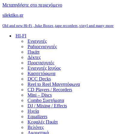
Μεταπηδήστε στο περιεχόμενο
silektiko.gr
Old and new Hi-Fi , Juke Boxes ,tape recorders ,vinyl and many more
HI-FI
Ενισχυτές
Ραδιοενισχυτές
Πικάπ
Δέκτες
Προενισχυτές
Ενισχυτές Ισχύος
Κασσετόφωνα
DCC Decks
Reel to Reel Μαγνητόφωνα
CD Players / Recorders
Mini – Discs
Combo Συστήματα
DJ / Mixing / Effects
Ηχεία
Equalizers
Κεφαλές Πικάπ
Βελόνες
Ακουστικά