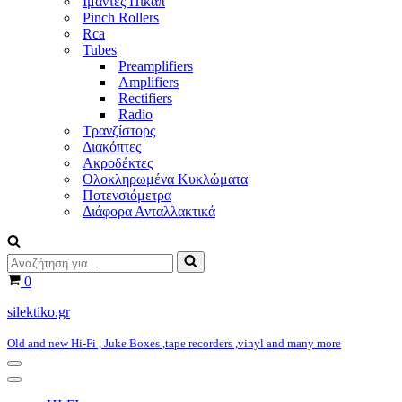
Ιμάντες Πικάπ
Pinch Rollers
Rca
Tubes
Preamplifiers
Amplifiers
Rectifiers
Radio
Τρανζίστορς
Διακόπτες
Ακροδέκτες
Ολοκληρωμένα Κυκλώματα
Ποτενσιόμετρα
Διάφορα Ανταλλακτικά
Αναζήτηση
για...
Καλάθι
0
silektiko.gr
Old and new Hi-Fi , Juke Boxes ,tape recorders ,vinyl and many more
Μενού
πλοήγησης
Μενού
πλοήγησης