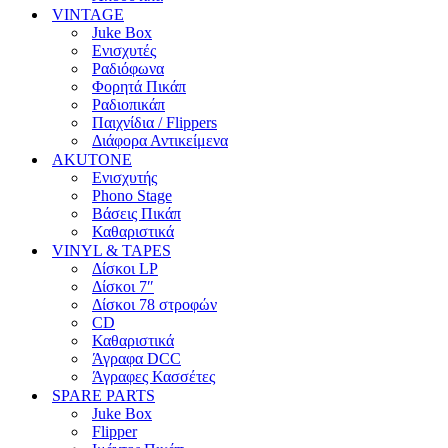
VINTAGE
Juke Box
Ενισχυτές
Ραδιόφωνα
Φορητά Πικάπ
Ραδιοπικάπ
Παιχνίδια / Flippers
Διάφορα Αντικείμενα
AKUTONE
Ενισχυτής
Phono Stage
Βάσεις Πικάπ
Καθαριστικά
VINYL & TAPES
Δίσκοι LP
Δίσκοι 7″
Δίσκοι 78 στροφών
CD
Καθαριστικά
Άγραφα DCC
Άγραφες Κασσέτες
SPARE PARTS
Juke Box
Flipper