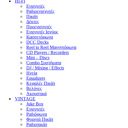
HI-FI
Ενισχυτές
Ραδιοενισχυτές
Πικάπ
Δέκτες
Προενισχυτές
Ενισχυτές Ισχύος
Κασσετόφωνα
DCC Decks
Reel to Reel Μαγνητόφωνα
CD Players / Recorders
Mini – Discs
Combo Συστήματα
DJ / Mixing / Effects
Ηχεία
Equalizers
Κεφαλές Πικάπ
Βελόνες
Ακουστικά
VINTAGE
Juke Box
Ενισχυτές
Ραδιόφωνα
Φορητά Πικάπ
Ραδιοπικάπ