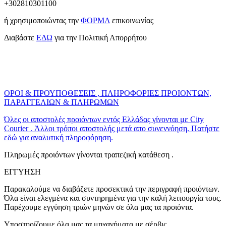
+302810301100
ή χρησιμοποιώντας την
ΦΟΡΜΑ
επικοινωνίας
Διαβάστε
ΕΔΩ
για την Πολιτική Απορρήτου
ΟΡΟΙ & ΠΡΟΥΠΟΘΕΣΕΙΣ , ΠΛΗΡΟΦΟΡΙΕΣ ΠΡΟΙΟΝΤΩΝ,
ΠΑΡΑΓΓΕΛΙΩΝ & ΠΛΗΡΩΜΩΝ
Όλες οι αποστολές προιόντων εντός Ελλάδας γίνονται με City
Courier . Άλλοι τρόποι αποστολής μετά απο συνεννόηση. Πατήστε
εδώ για αναλυτική πληροφόρηση.
Πληρωμές προιόντων γίνονται τραπεζική κατάθεση .
ΕΓΓΥΗΣΗ
Παρακαλούμε να διαβάζετε προσεκτικά την περιγραφή προιόντων.
Όλα είναι ελεγμένα και συντηρημένα για την καλή λειτουργία τους.
Παρέχουμε εγγύηση τριών μηνών σε όλα μας τα προιόντα.
Υποστηρίζουμε όλα μας τα μηχανήματα με σέρβις.